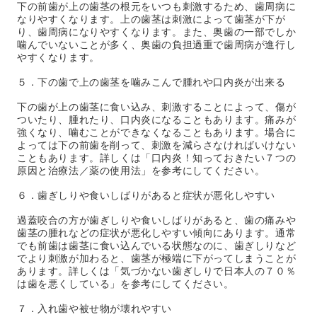
下の前歯が上の歯茎の根元をいつも刺激するため、歯周病に
なりやすくなります。上の歯茎は刺激によって歯茎が下が
り、歯周病になりやすくなります。また、奥歯の一部でしか
噛んでいないことが多く、奥歯の負担過重で歯周病が進行し
やすくなります。
５．下の歯で上の歯茎を噛みこんで腫れや口内炎が出来る
下の歯が上の歯茎に食い込み、刺激することによって、傷が
ついたり、腫れたり、口内炎になることもあります。痛みが
強くなり、噛むことができなくなることもあります。場合に
よっては下の前歯を削って、刺激を減らさなければいけない
こともあります。詳しくは「口内炎！知っておきたい７つの
原因と治療法／薬の使用法」を参考にしてください。
６．歯ぎしりや食いしばりがあると症状が悪化しやすい
過蓋咬合の方が歯ぎしりや食いしばりがあると、歯の痛みや
歯茎の腫れなどの症状が悪化しやすい傾向にあります。通常
でも前歯は歯茎に食い込んでいる状態なのに、歯ぎしりなど
でより刺激が加わると、歯茎が極端に下がってしまうことが
あります。詳しくは「気づかない歯ぎしりで日本人の７０％
は歯を悪くしている」を参考にしてください。
７．入れ歯や被せ物が壊れやすい