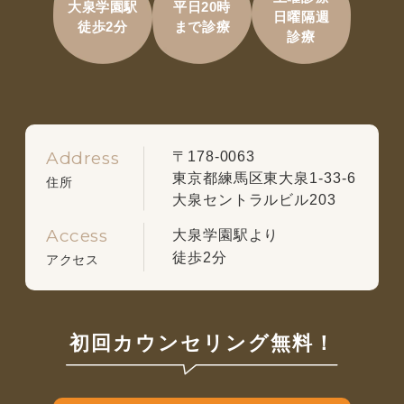
大泉学園駅
平日20時
日曜隔週
徒歩2分
まで診療
診療
Address
〒178-0063
東京都練馬区東大泉1-33-6
住所
大泉セントラルビル203
Access
大泉学園駅より
徒歩2分
アクセス
初回カウンセリング無料！