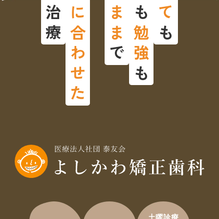
矯正治療
人生に合わせた
そのまま
も
勉強
も
で
も
土曜診療