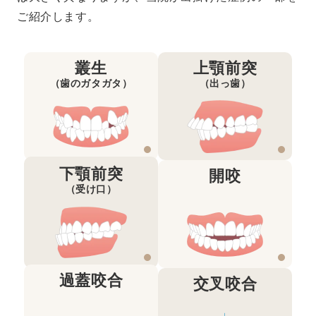
ご紹介します。
叢生
上顎前突
（歯のガタガタ）
（出っ歯）
下顎前突
開咬
（受け口）
過蓋咬合
交叉咬合