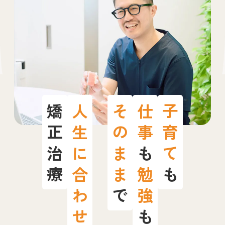
矯正治療
人生に合わせた
そのまま
仕事
子育て
も
勉強
も
で
も