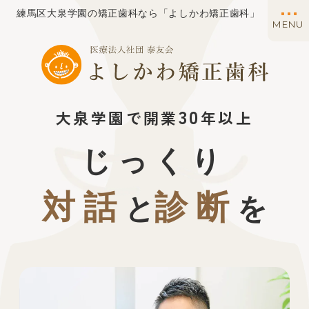
練馬区大泉学園の矯正歯科なら「よしかわ矯正歯科」
MENU
30
大泉学園で開業
年以上
じっくり
対話
診断
と
を